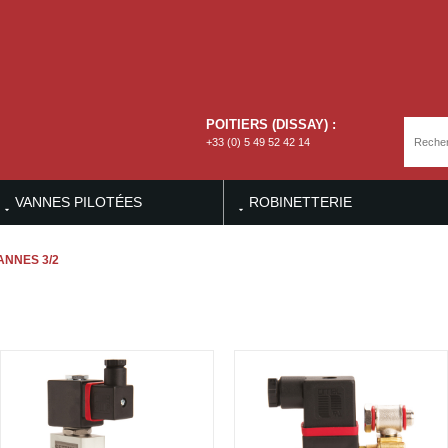
POITIERS (DISSAY) :
+33 (0) 5 49 52 42 14
VANNES PILOTÉES
ROBINETTERIE
NNES 3/2