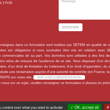
 à 17h30
ENVOYER
seignez dans ce formulaire sont traitées par SETEM en qualité de r
es est obligatoire si vous souhaitez être mis en relation avec 
es commerciales de sa part. Vos données sont utilisées à des fins de 
on et/ou de mesure de l'audience de ce site. Vous disposez d'un droit 
s, d'un droit de limitation du traitement, d'un droit d'opposition, du dr
oduite une réclamation auprès d'une autorité de contrôle (en France, la
a RGPD sur notre site,
VOIR LA RÉGLEMENTATION RGPD
 nous sur ce sujet, veuillez renseigner ce formulaire ci-dessus en pré
 control over what you want to activate
OK, accept all